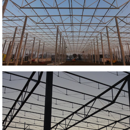
REALIZACJI
KONTAKT
© ALPE Serwis www korzysta z plików cookie. Więcej o tym przeczytasz w
polityce
plików cookie
.
projekt i wykonanie:
DOMENA.pl