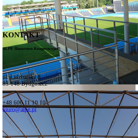
KONTAKT
ALPE Ślusarstwo Kooperacyjne
ul. Lidzbarska 8
85-148 Bydgoszcz
+48 606 11 10 10
biuro@alpe.pl
STRONA GŁÓWNA
O FIRMIE
USŁUGI
GALERIA