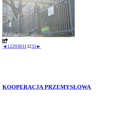
◄
1
2
29
30
31
32
33
►
KOOPERACJA PRZEMYSŁOWA